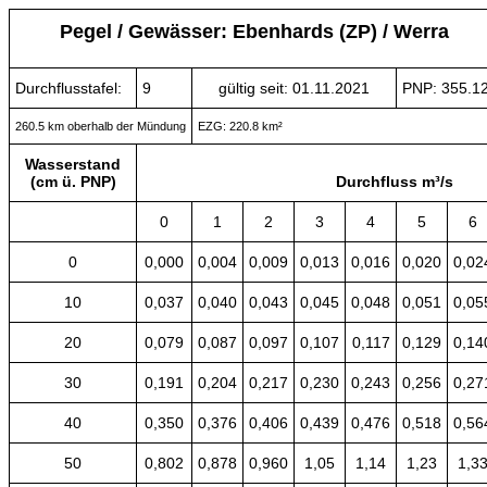
Pegel / Gewässer: Ebenhards (ZP) / Werra
Durchflusstafel:
9
gültig seit: 01.11.2021
PNP: 355.
260.5 km oberhalb der Mündung
EZG: 220.8 km²
Wasserstand
(cm ü. PNP)
Durchfluss m³/s
0
1
2
3
4
5
6
0
0,000
0,004
0,009
0,013
0,016
0,020
0,02
10
0,037
0,040
0,043
0,045
0,048
0,051
0,05
20
0,079
0,087
0,097
0,107
0,117
0,129
0,14
30
0,191
0,204
0,217
0,230
0,243
0,256
0,27
40
0,350
0,376
0,406
0,439
0,476
0,518
0,56
50
0,802
0,878
0,960
1,05
1,14
1,23
1,3