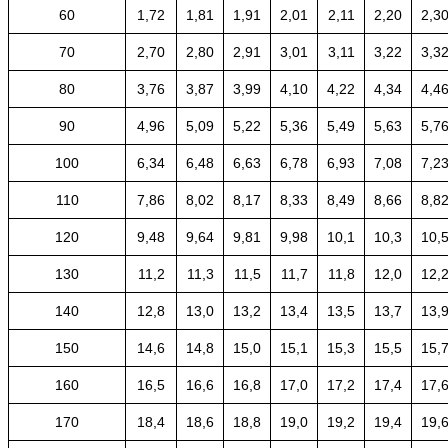
60
1,72
1,81
1,91
2,01
2,11
2,20
2,3
70
2,70
2,80
2,91
3,01
3,11
3,22
3,3
80
3,76
3,87
3,99
4,10
4,22
4,34
4,4
90
4,96
5,09
5,22
5,36
5,49
5,63
5,7
100
6,34
6,48
6,63
6,78
6,93
7,08
7,2
110
7,86
8,02
8,17
8,33
8,49
8,66
8,8
120
9,48
9,64
9,81
9,98
10,1
10,3
10,
130
11,2
11,3
11,5
11,7
11,8
12,0
12,
140
12,8
13,0
13,2
13,4
13,5
13,7
13,
150
14,6
14,8
15,0
15,1
15,3
15,5
15,
160
16,5
16,6
16,8
17,0
17,2
17,4
17,
170
18,4
18,6
18,8
19,0
19,2
19,4
19,