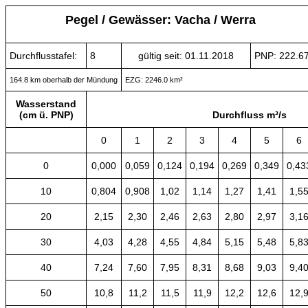
Pegel / Gewässer: Vacha / Werra
Durchflusstafel:
8
gültig seit: 01.11.2018
PNP: 222.
164.8 km oberhalb der Mündung
EZG: 2246.0 km²
Wasserstand
(cm ü. PNP)
Durchfluss m³/s
0
1
2
3
4
5
6
0
0,000
0,059
0,124
0,194
0,269
0,349
0,43
10
0,804
0,908
1,02
1,14
1,27
1,41
1,5
20
2,15
2,30
2,46
2,63
2,80
2,97
3,1
30
4,03
4,28
4,55
4,84
5,15
5,48
5,8
40
7,24
7,60
7,95
8,31
8,68
9,03
9,4
50
10,8
11,2
11,5
11,9
12,2
12,6
12,