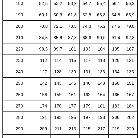
180
52,5
53,2
53,9
54,7
55,4
56,1
56,9
190
60,1
60,9
61,8
62,8
63,8
64,8
65,9
200
70,8
72,1
73,5
74,8
76,2
77,6
79,0
210
84,5
85,9
87,3
88,6
90,0
91,4
92,8
220
98,3
99,7
101
103
104
105
107
230
112
114
115
117
118
120
121
240
127
128
130
131
133
134
136
250
142
143
145
146
148
150
151
260
158
159
161
162
164
166
167
270
174
176
177
179
181
183
184
280
191
193
195
197
198
200
202
290
209
211
213
215
217
219
220