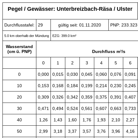
Pegel / Gewässer: Unterbreizbach-Räsa / Ulster
Durchflusstafel:
29
gültig seit: 01.11.2020
PNP: 233.32
5.0 km oberhalb der Mündung
EZG: 399.0 km²
Wasserstand
(cm ü. PNP)
Durchfluss m³/s
0
1
2
3
4
5
6
0
0,000
0,015
0,030
0,045
0,060
0,076
0,091
10
0,153
0,168
0,184
0,199
0,214
0,230
0,245
20
0,309
0,326
0,342
0,359
0,375
0,391
0,407
30
0,471
0,494
0,524
0,561
0,607
0,663
0,733
40
1,26
1,43
1,60
1,76
1,93
2,10
2,27
50
2,99
3,18
3,37
3,57
3,76
3,96
4,16