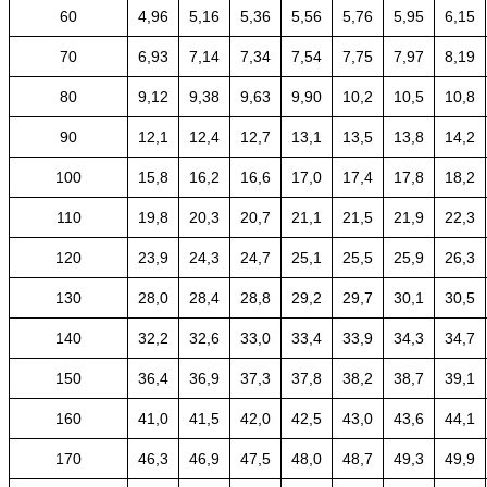
60
4,96
5,16
5,36
5,56
5,76
5,95
6,15
70
6,93
7,14
7,34
7,54
7,75
7,97
8,19
80
9,12
9,38
9,63
9,90
10,2
10,5
10,8
90
12,1
12,4
12,7
13,1
13,5
13,8
14,2
100
15,8
16,2
16,6
17,0
17,4
17,8
18,2
110
19,8
20,3
20,7
21,1
21,5
21,9
22,3
120
23,9
24,3
24,7
25,1
25,5
25,9
26,3
130
28,0
28,4
28,8
29,2
29,7
30,1
30,5
140
32,2
32,6
33,0
33,4
33,9
34,3
34,7
150
36,4
36,9
37,3
37,8
38,2
38,7
39,1
160
41,0
41,5
42,0
42,5
43,0
43,6
44,1
170
46,3
46,9
47,5
48,0
48,7
49,3
49,9