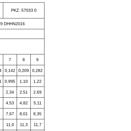
PKZ: 57033.0
49 DHHN2016
7
8
9
4
0,142
0,209
0,282
1
0,995
1,10
1,22
8
2,34
2,51
2,69
6
4,53
4,82
5,11
4
7,67
8,01
8,35
7
11,0
11,3
11,7