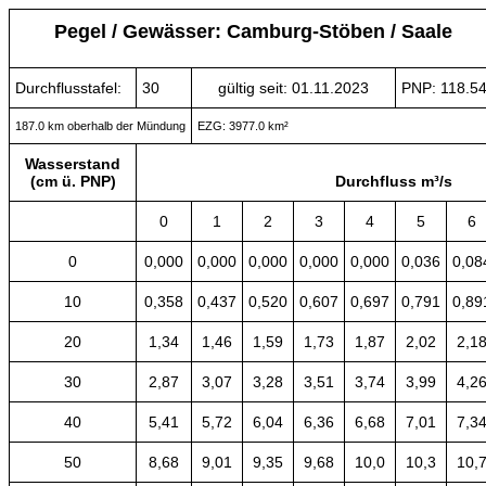
Pegel / Gewässer: Camburg-Stöben / Saale
Durchflusstafel:
30
gültig seit: 01.11.2023
PNP: 118.5
187.0 km oberhalb der Mündung
EZG: 3977.0 km²
Wasserstand
(cm ü. PNP)
Durchfluss m³/s
0
1
2
3
4
5
6
0
0,000
0,000
0,000
0,000
0,000
0,036
0,08
10
0,358
0,437
0,520
0,607
0,697
0,791
0,89
20
1,34
1,46
1,59
1,73
1,87
2,02
2,1
30
2,87
3,07
3,28
3,51
3,74
3,99
4,2
40
5,41
5,72
6,04
6,36
6,68
7,01
7,3
50
8,68
9,01
9,35
9,68
10,0
10,3
10,