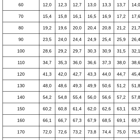
60
12,0
12,3
12,7
13,0
13,3
13,7
14,
70
15,4
15,8
16,1
16,5
16,9
17,2
17,
80
19,2
19,6
20,0
20,4
20,8
21,2
21,
90
23,5
24,0
24,4
24,9
25,4
25,9
26,
100
28,6
29,2
29,7
30,3
30,9
31,5
32,
110
34,7
35,3
36,0
36,6
37,3
38,0
38,
120
41,3
42,0
42,7
43,3
44,0
44,7
45,
130
48,0
48,6
49,3
49,9
50,6
51,2
51,
140
54,2
54,8
55,4
56,0
56,6
57,2
57,
150
60,2
60,8
61,4
62,0
62,6
63,1
63,
160
66,1
66,7
67,3
67,9
68,5
69,1
69,
170
72,0
72,6
73,2
73,8
74,4
75,0
75,