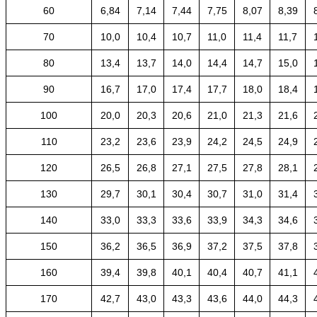
60
6,84
7,14
7,44
7,75
8,07
8,39
70
10,0
10,4
10,7
11,0
11,4
11,7
80
13,4
13,7
14,0
14,4
14,7
15,0
90
16,7
17,0
17,4
17,7
18,0
18,4
100
20,0
20,3
20,6
21,0
21,3
21,6
110
23,2
23,6
23,9
24,2
24,5
24,9
120
26,5
26,8
27,1
27,5
27,8
28,1
130
29,7
30,1
30,4
30,7
31,0
31,4
140
33,0
33,3
33,6
33,9
34,3
34,6
150
36,2
36,5
36,9
37,2
37,5
37,8
160
39,4
39,8
40,1
40,4
40,7
41,1
170
42,7
43,0
43,3
43,6
44,0
44,3