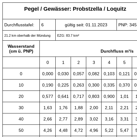
Pegel / Gewässer: Probstzella / Loquitz
Durchflusstafel:
6
gültig seit: 01.11.2023
PNP: 34
21.2 km oberhalb der Mündung
EZG: 83.7 km²
Wasserstand
(cm ü. PNP)
Durchfluss m³/s
0
1
2
3
4
5
0
0,000
0,030
0,057
0,082
0,103
0,121
0
10
0,190
0,225
0,263
0,300
0,335
0,370
0
20
0,577
0,641
0,717
0,803
0,900
1,01
30
1,63
1,76
1,88
2,00
2,11
2,21
40
2,66
2,77
2,89
3,02
3,16
3,31
50
4,26
4,48
4,72
4,96
5,22
5,47