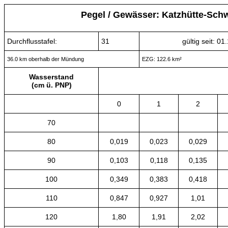
Pegel / Gewässer: Katzhütte-Sch
Durchflusstafel:
31
gültig seit: 0
36.0 km oberhalb der Mündung
EZG: 122.6 km²
Wasserstand
(cm ü. PNP)
0
1
2
70
80
0,019
0,023
0,029
90
0,103
0,118
0,135
100
0,349
0,383
0,418
110
0,847
0,927
1,01
120
1,80
1,91
2,02