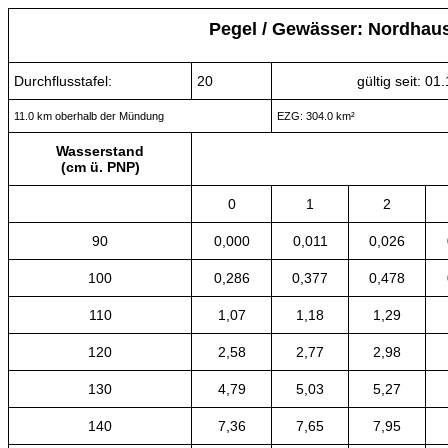
Pegel / Gewässer: Nordhaus
Durchflusstafel:
20
gültig seit: 01
11.0 km oberhalb der Mündung
EZG: 304.0 km²
Wasserstand
(cm ü. PNP)
0
1
2
90
0,000
0,011
0,026
100
0,286
0,377
0,478
110
1,07
1,18
1,29
120
2,58
2,77
2,98
130
4,79
5,03
5,27
140
7,36
7,65
7,95